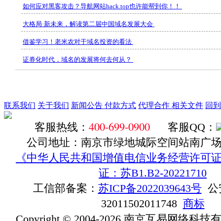
如何应对黑客攻击？导航网站hack.top也许能帮到你！！
大格局·新未来，解读第二届中国域名发展大会
借鉴学习！老米农对于域名投资的看法
证券化时代，域名的发展将何去何从？
联系我们
关于我们
新闻公告
付款方式
代理合作
相关文件
回到
400-699-0900
客服热线：
客服QQ：
公司地址：南京市绿地城际空间站南广场D1
《中华人民共和国增值电信业务经营许可证》ICP
证：苏B1.B2-20221710
工信部备案：
苏ICP备2022039643号
公
32011502011748
商标
Copyright © 2004-2026 南京互易网络