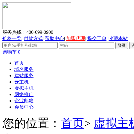
服务热线：
400-699-0900
价格一览
|
付款方式
|
帮助中心
|
加盟代理
|
提交工单
|
收藏本站
购物车
0
首页
域名服务
建站服务
云主机
虚拟主机
网络推广
企业邮箱
会员中心
您的位置：
首页
>
虚拟主