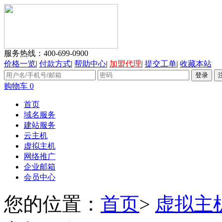
服务热线：
400-699-0900
价格一览
|
付款方式
|
帮助中心
|
加盟代理
|
提交工单
|
收藏本站
购物车
0
首页
域名服务
建站服务
云主机
虚拟主机
网络推广
企业邮箱
会员中心
您的位置：
首页
>
虚拟主